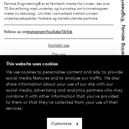
Female Engineering® er et femtech-merke fra Lindex, der over
70 års erfaring med undertøy og kunnskap om kvinnekroppen
møter ny teknologi. Utviklet i samarbeid mellom Lindex’
undertøyseksperter, forskere og banebrytende partnere.
Follow us on
Instagram
YouTube
TikTok
Kontakt oss
Om oss
Finn din butikk
This website uses cookies
We use cookies to personalise content and ads, to provide
Vanlige spørsmål
social media features and to analyse our traffic. We also
Vilkår
share information about your use of our site with our
social media, advertising and analytics partners who may
Personvernerklæring
combine it with other information that you’ve provided
Bytte og retur
to them or that they’ve collected from your use of their
services.
Betaling og levering
Informasjonskapsler
Customize
Tilgjengelighetserklæring