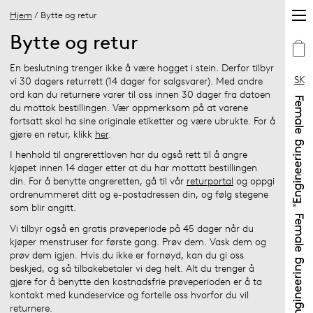
Hjem
/ Bytte og retur
Bytte og retur
En beslutning trenger ikke å være hogget i stein. Derfor tilbyr
SK
vi 30 dagers returrett (14 dager for salgsvarer). Med andre
ord kan du returnere varer til oss innen 30 dager fra datoen
du mottok bestillingen. Vær oppmerksom på at varene
fortsatt skal ha sine originale etiketter og være ubrukte. For å
gjøre en retur, klikk
her
.
I henhold til angrerettloven har du også rett til å angre
kjøpet innen 14 dager etter at du har mottatt bestillingen
din. For å benytte angreretten, gå til vår
returportal
og oppgi
ordrenummeret ditt og e-postadressen din, og følg stegene
som blir angitt.
Vi tilbyr også en gratis prøveperiode på 45 dager når du
kjøper menstruser for første gang. Prøv dem. Vask dem og
prøv dem igjen. Hvis du ikke er fornøyd, kan du gi oss
beskjed, og så tilbakebetaler vi deg helt. Alt du trenger å
gjøre for å benytte den kostnadsfrie prøveperioden er å ta
kontakt med kundeservice og fortelle oss hvorfor du vil
returnere.