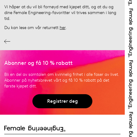
Vi håper at du vil bli fornøyd med kjøpet ditt, og at du og
dine Female Engineering-favoritter vil trives sammen i lang
tid.
Du kan lese om vår returrett
her
.
Abonner og få 10 % rabatt
Bli en del av samtalen om kvinnelig frihet i alle faser av livet.
Abonner på nyhetsbrevet vårt og få 10 % rabatt på det
første kjøpet ditt.
Registrer deg