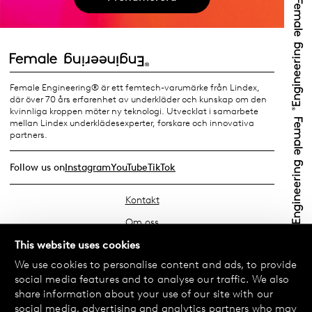
Female Engineering® är ett femtech-varumärke från Lindex,
där över 70 års erfarenhet av underkläder och kunskap om den
kvinnliga kroppen möter ny teknologi. Utvecklat i samarbete
mellan Lindex underklädesexperter, forskare och innovativa
partners.
Follow us on
Instagram
YouTube
TikTok
Kontakt
Om oss
Hitta din butik
This website uses cookies
We use cookies to personalise content and ads, to provide
FAQ
social media features and to analyse our traffic. We also
Köpvillkor
share information about your use of our site with our
social media, advertising and analytics partners who may
Integritetspolicy