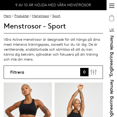
9 AV 10 ÄR NÖJDA MED VÅRA MENSTROSOR
Hem
/
Produkter
/
Menstrosor
/
Sport
Menstrosor - Sport
UK
Våra Active menstrosor är designade för att hänga på dina
mest intensiva träningspass, oavsett hur du rör dig. De är
ventilerande, snabbtorkade och sömlösa så att du kan
känna dig bekväm, självsäker och fokusera på din träning
och inte din mens.
0
Filtrera