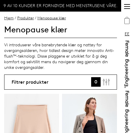
9 AV 10 KUNDER ER FORNØYDE MED MENSTRUSENE VÅRE.
Hjem
/
Produkter
/
Menopause klær
Menopause klær
EE
Vi introduserer våre banebrytende klær og nattøy for
overgangsalderen, hvor tidløst design møter innovativ Anti-
flush™-teknologi. Disse plaggene er utviklet for å gi deg
komfort og selvtillit mens du navigerer deg gjennom din
unike overgangsalder.
0
Filtrer produkter