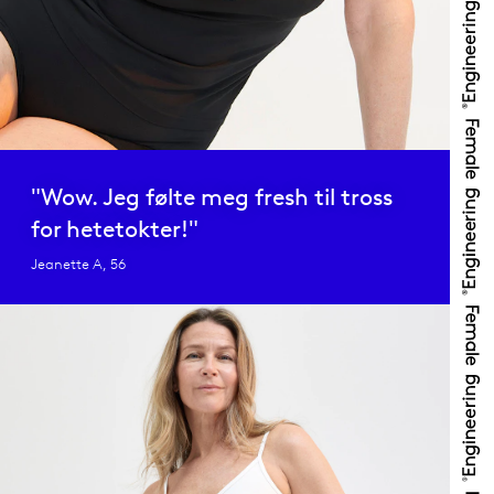
"Wow. Jeg følte meg fresh til tross
for hetetokter!"
Jeanette A, 56