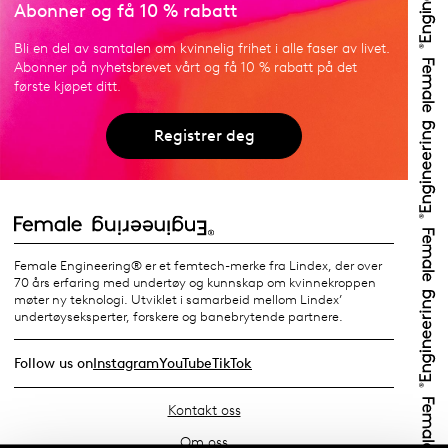
Abonner og få 10 % rabatt
Bli en del av samtalen om kvinnelig frihet i alle faser av livet.
Abonner på nyhetsbrevet vårt og få 10 % rabatt på det
første kjøpet ditt.
Registrer deg
Female Engineering® er et femtech-merke fra Lindex, der over
70 års erfaring med undertøy og kunnskap om kvinnekroppen
møter ny teknologi. Utviklet i samarbeid mellom Lindex’
undertøyseksperter, forskere og banebrytende partnere.
Follow us on
Instagram
YouTube
TikTok
Kontakt oss
Om oss