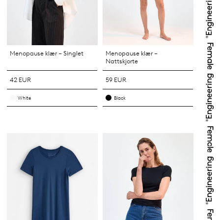
Menopause klær – Singlet
Menopause klær –
Nattskjorte
42 EUR
59 EUR
White
Black