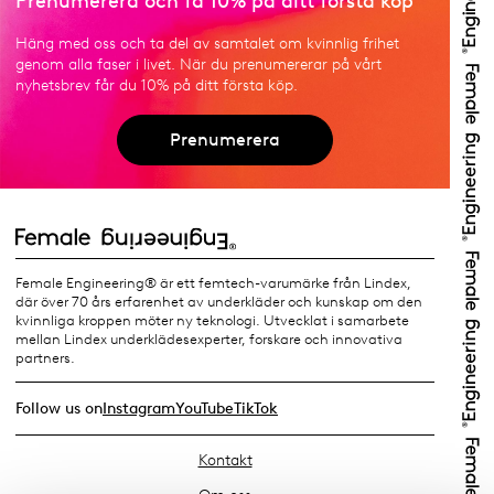
Prenumerera och få 10% på ditt första köp
Häng med oss och ta del av samtalet om kvinnlig frihet
genom alla faser i livet. När du prenumererar på vårt
nyhetsbrev får du 10% på ditt första köp.
Prenumerera
Female Engineering® är ett femtech-varumärke från Lindex,
där över 70 års erfarenhet av underkläder och kunskap om den
kvinnliga kroppen möter ny teknologi. Utvecklat i samarbete
mellan Lindex underklädesexperter, forskare och innovativa
partners.
Follow us on
Instagram
YouTube
TikTok
Kontakt