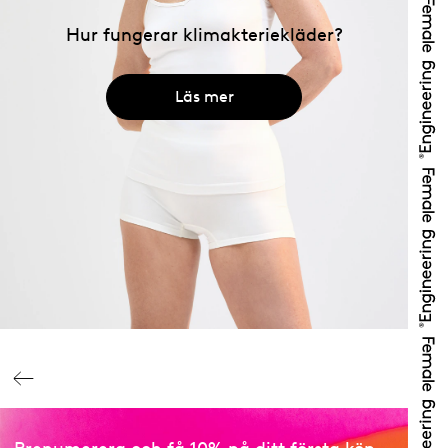
Hur fungerar klimakteriekläder?
Läs mer