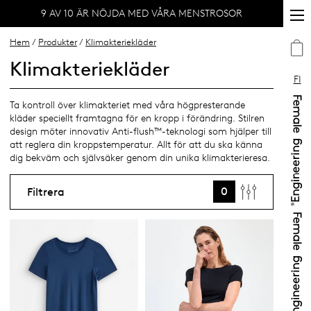
9 AV 10 ÄR NÖJDA MED VÅRA MENSTROSOR
Hem
/
Produkter
/
Klimakteriekläder
Klimakteriekläder
FI
Ta kontroll över klimakteriet med våra högpresterande
kläder speciellt framtagna för en kropp i förändring. Stilren
design möter innovativ Anti-flush™-teknologi som hjälper till
att reglera din kroppstemperatur. Allt för att du ska känna
dig bekväm och självsäker genom din unika klimakterieresa.
0
Filtrera