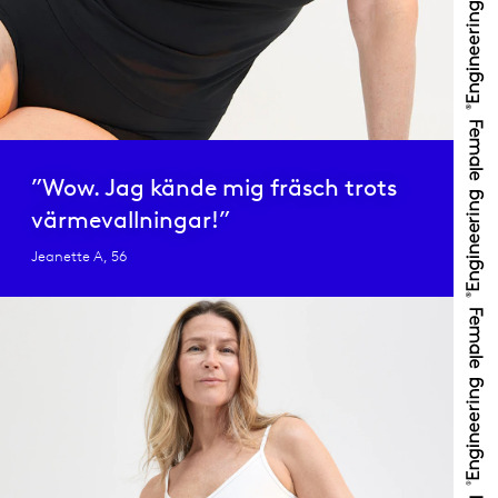
”Wow. Jag kände mig fräsch trots
värmevallningar!”
Jeanette A, 56